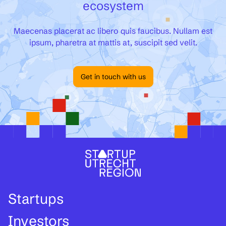
ecosystem
Maecenas placerat ac libero quis faucibus. Nullam est
ipsum, pharetra at mattis at, suscipit sed velit.
Get in touch with us
Startups
Investors